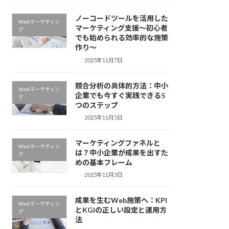
ノーコードツールを活用した
Webマーケティン
マーケティング支援〜初心者
グ
でも始められる効率的な施策
作り〜
2025年11月7日
競合分析の具体的方法：中小
Webマーケティン
企業でも今すぐ実践できる5
グ
つのステップ
2025年11月5日
マーケティングファネルと
Webマーケティン
は？中小企業が成果を出すた
グ
めの基本フレーム
2025年11月3日
成果を生むWeb施策へ：KPI
Webマーケティン
とKGIの正しい設定と運用方
グ
法