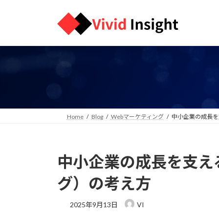
コ
ナ
ン
ビ
テ
ゲ
ン
ー
ツ
シ
へ
ョ
ス
ン
キ
に
ッ
移
プ
動
Home
Blog
Webマーケティング
中小企業の成長を
中小企業の成長を支え
グ）の考え方
2025年9月13日
VI